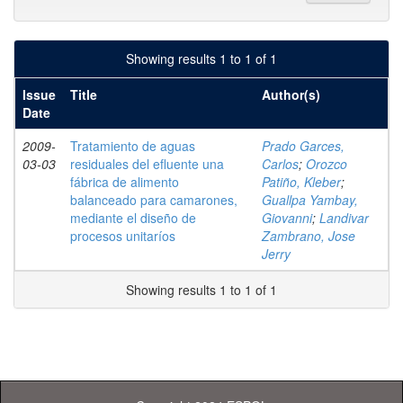
Showing results 1 to 1 of 1
Issue
Title
Author(s)
Date
2009-
Tratamiento de aguas
Prado Garces,
03-03
residuales del efluente una
Carlos
;
Orozco
fábrica de alimento
Patiño, Kleber
;
balanceado para camarones,
Guallpa Yambay,
mediante el diseño de
Giovanni
;
Landivar
procesos unitaríos
Zambrano, Jose
Jerry
Showing results 1 to 1 of 1