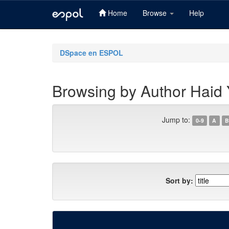
Home
Browse
Help
Skip
navigation
DSpace en ESPOL
Browsing by Author Haid 
Jump to:
0-9
A
B
Sort by: