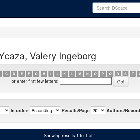
Ycaza, Valery Ingeborg
C
D
E
F
G
H
I
J
K
L
M
N
O
P
Q
R
S
T
or enter first few letters:
In order:
Results/Page
Authors/Record
Showing results 1 to 1 of 1