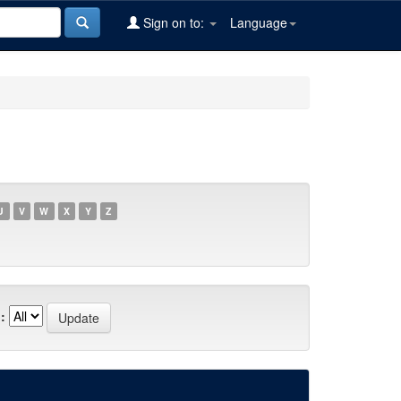
Sign on to:
Language
U
V
W
X
Y
Z
: