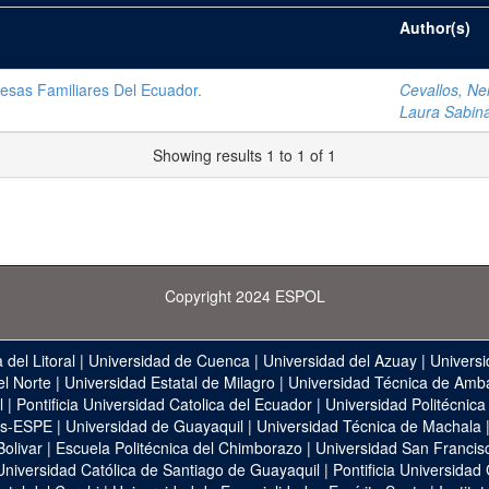
Author(s)
esas Familiares Del Ecuador.
Cevallos, Ne
Laura Sabin
Showing results 1 to 1 of 1
Copyright 2024 ESPOL
 del Litoral
|
Universidad de Cuenca
|
Universidad del Azuay
|
Universi
el Norte
|
Universidad Estatal de Milagro
|
Universidad Técnica de Amb
l
|
Pontificia Universidad Catolica del Ecuador
|
Universidad Politécnica
as-ESPE
|
Universidad de Guayaquil
|
Universidad Técnica de Machala
Bolivar
|
Escuela Politécnica del Chimborazo
|
Universidad San Francis
Universidad Católica de Santiago de Guayaquil
|
Pontificia Universidad