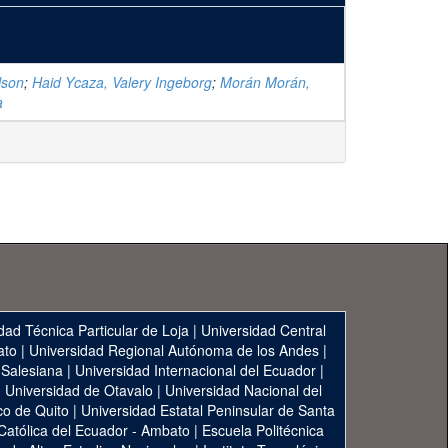
lson
;
Haid Ycaza, Valery Ingeborg
;
Morán Morán,
a
dad Técnica Particular de Loja
|
Universidad Central
ato
|
Universidad Regional Autónoma de los Andes
|
 Salesiana
|
Universidad Internacional del Ecuador
|
|
Universidad de Otavalo
|
Universidad Nacional del
co de Quito
|
Universidad Estatal Peninsular de Santa
 Católica del Ecuador - Ambato
|
Escuela Politécnica