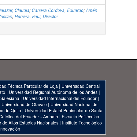
Salazar, Claudia
;
Carrera Córdova, Eduardo
;
Amén
istian
;
Herrera, Paul, Director
dad Técnica Particular de Loja
|
Universidad Central
ato
|
Universidad Regional Autónoma de los Andes
|
 Salesiana
|
Universidad Internacional del Ecuador
|
|
Universidad de Otavalo
|
Universidad Nacional del
co de Quito
|
Universidad Estatal Peninsular de Santa
 Católica del Ecuador - Ambato
|
Escuela Politécnica
to de Altos Estudios Nacionales
|
Instituto Tecnológico
 Innovación