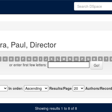
a, Paul, Director
C
D
E
F
G
H
I
J
K
L
M
N
O
P
Q
R
S
T
or enter first few letters:
In order:
Results/Page
Authors/Record
Showing results 1 to 8 of 8