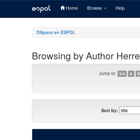
Home
Browse
Help
Skip
navigation
DSpace en ESPOL
Browsing by Author Herrer
Jump to:
0-9
A
B
Sort by: