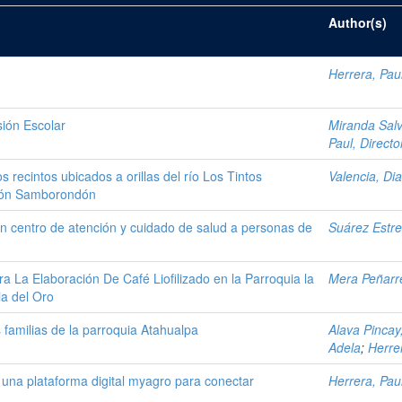
Author(s)
Herrera, Paul
sión Escolar
Miranda Salv
Paul, Directo
s recintos ubicados a orillas del río Los Tintos
Valencia, Di
antón Samborondón
 un centro de atención y cuidado de salud a personas de
Suárez Estre
 La Elaboración De Café Liofilizado en la Parroquia la
Mera Peñarre
a del Oro
s familias de la parroquia Atahualpa
Alava Pincay
Adela
;
Herrer
una plataforma digital myagro para conectar
Herrera, Paul