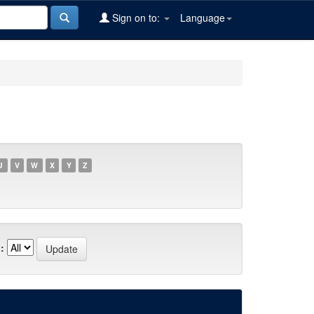
Sign on to:
Language
U
V
W
X
Y
Z
: