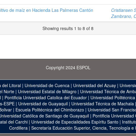
ltivo de maíz en Hacienda Las Palmeras Cantón
Cristiansen 
Zambrano, Cr
Showing results 1 to 8 of 8
Copyright 2024 ESPOL
 del Litoral
|
Universidad de Cuenca
|
Universidad del Azuay
|
Universi
el Norte
|
Universidad Estatal de Milagro
|
Universidad Técnica de Amb
l
|
Pontificia Universidad Catolica del Ecuador
|
Universidad Politécnica
as-ESPE
|
Universidad de Guayaquil
|
Universidad Técnica de Machala
Bolivar
|
Escuela Politécnica del Chimborazo
|
Universidad San Francis
Universidad Católica de Santiago de Guayaquil
|
Pontificia Universidad
atal del Carchi
|
Universidad de Especialidades Espíritu Santo
|
Institu
Cordillera
|
Secretaría Educación Superior, Ciencia, Tecnología e