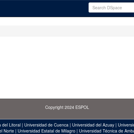
Copyright 2024 ESPOL
 del Litoral
|
Universidad de Cuenca
|
Universidad del Azuay
|
Universi
el Norte
|
Universidad Estatal de Milagro
|
Universidad Técnica de Amb