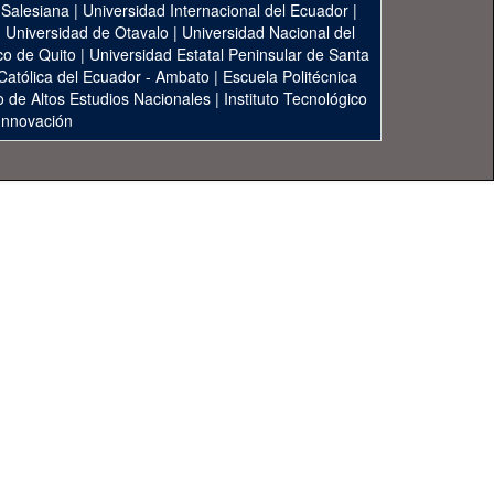
 Salesiana
|
Universidad Internacional del Ecuador
|
|
Universidad de Otavalo
|
Universidad Nacional del
co de Quito
|
Universidad Estatal Peninsular de Santa
 Católica del Ecuador - Ambato
|
Escuela Politécnica
to de Altos Estudios Nacionales
|
Instituto Tecnológico
 Innovación