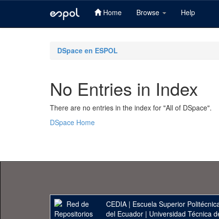
Home
Browse
Help
Skip
navigation
DSpace en ESPOL
No Entries in Index
There are no entries in the index for "All of DSpace".
DSpace Home
CEDIA
|
Escuela Superior Politécnica
del Ecuador
|
Universidad Técnica d