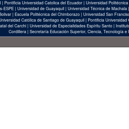
l
|
Pontificia Universidad Catolica del Ecuador
|
Universidad Politécnica
as-ESPE
|
Universidad de Guayaquil
|
Universidad Técnica de Machala
Bolivar
|
Escuela Politécnica del Chimborazo
|
Universidad San Francis
Universidad Católica de Santiago de Guayaquil
|
Pontificia Universidad
atal del Carchi
|
Universidad de Especialidades Espíritu Santo
|
Institu
Cordillera
|
Secretaría Educación Superior, Ciencia, Tecnología e