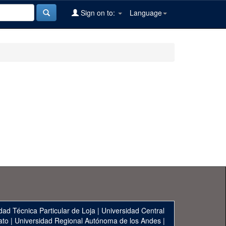
Sign on to:
Language
dad Técnica Particular de Loja
|
Universidad Central
ato
|
Universidad Regional Autónoma de los Andes
|