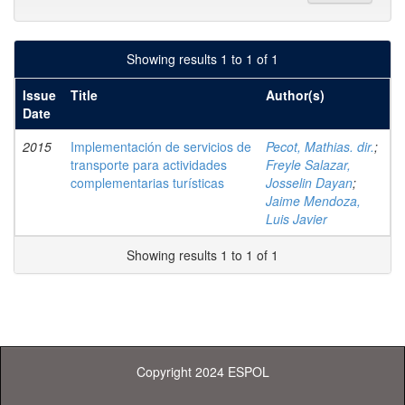
Showing results 1 to 1 of 1
Issue
Title
Author(s)
Date
2015
Implementación de servicios de
Pecot, Mathias. dir.
;
transporte para actividades
Freyle Salazar,
complementarias turísticas
Josselin Dayan
;
Jaime Mendoza,
Luis Javier
Showing results 1 to 1 of 1
Copyright 2024 ESPOL