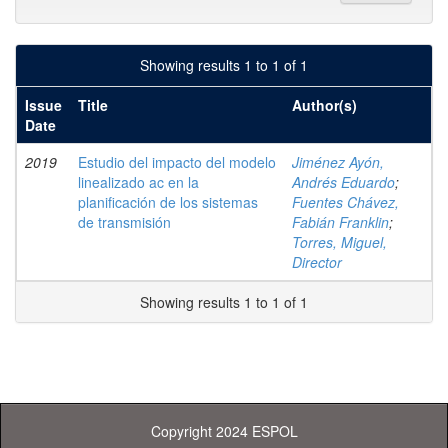
Showing results 1 to 1 of 1
Issue
Title
Author(s)
Date
2019
Estudio del impacto del modelo
Jiménez Ayón,
linealizado ac en la
Andrés Eduardo
;
planificación de los sistemas
Fuentes Chávez,
de transmisión
Fabián Franklin
;
Torres, Miguel,
Director
Showing results 1 to 1 of 1
Copyright 2024 ESPOL