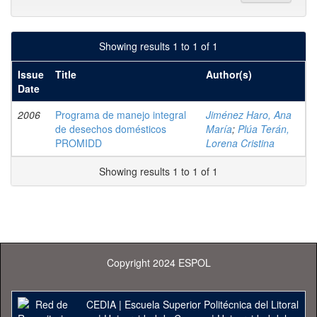
Showing results 1 to 1 of 1
Issue
Title
Author(s)
Date
2006
Programa de manejo integral
Jiménez Haro, Ana
de desechos domésticos
María
;
Plúa Terán,
PROMIDD
Lorena Cristina
Showing results 1 to 1 of 1
Copyright 2024 ESPOL
CEDIA
|
Escuela Superior Politécnica del Litoral