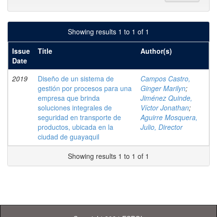
Showing results 1 to 1 of 1
Issue
Title
Author(s)
Date
2019
Diseño de un sistema de
Campos Castro,
gestión por procesos para una
Ginger Marilyn
;
empresa que brinda
Jiménez Quinde,
soluciones integrales de
Víctor Jonathan
;
seguridad en transporte de
Aguirre Mosquera,
productos, ubicada en la
Julio, Director
ciudad de guayaquil
Showing results 1 to 1 of 1