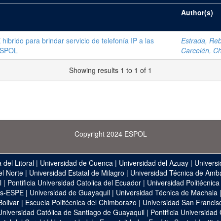
Author(s)
brido para brindar servicio de telefonía IP a las
Estrada, Reb
-ESPOL
Carcelén, Ch
Showing results 1 to 1 of 1
Copyright 2024 ESPOL
 del Litoral
|
Universidad de Cuenca
|
Universidad del Azuay
|
Universi
el Norte
|
Universidad Estatal de Milagro
|
Universidad Técnica de Amb
l
|
Pontificia Universidad Catolica del Ecuador
|
Universidad Politécnica
as-ESPE
|
Universidad de Guayaquil
|
Universidad Técnica de Machala
Bolivar
|
Escuela Politécnica del Chimborazo
|
Universidad San Francis
Universidad Católica de Santiago de Guayaquil
|
Pontificia Universidad