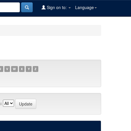
Sign on to:
Language
U
V
W
X
Y
Z
: