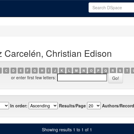
 Carcelén, Christian Edison
C
D
E
F
G
H
I
J
K
L
M
N
O
P
Q
R
S
T
or enter first few letters:
In order:
Results/Page
Authors/Record
Showing results 1 to 1 of 1