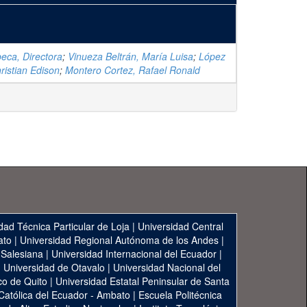
eca, Directora
;
Vinueza Beltrán, María Luisa
;
López
ristian Edison
;
Montero Cortez, Rafael Ronald
dad Técnica Particular de Loja
|
Universidad Central
ato
|
Universidad Regional Autónoma de los Andes
|
 Salesiana
|
Universidad Internacional del Ecuador
|
|
Universidad de Otavalo
|
Universidad Nacional del
co de Quito
|
Universidad Estatal Peninsular de Santa
 Católica del Ecuador - Ambato
|
Escuela Politécnica