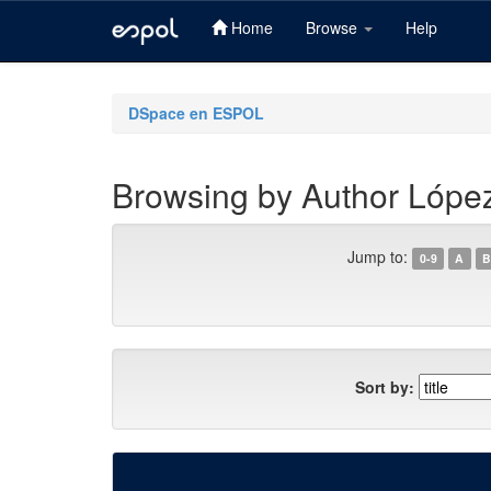
Home
Browse
Help
Skip
navigation
DSpace en ESPOL
Browsing by Author López
Jump to:
0-9
A
B
Sort by: