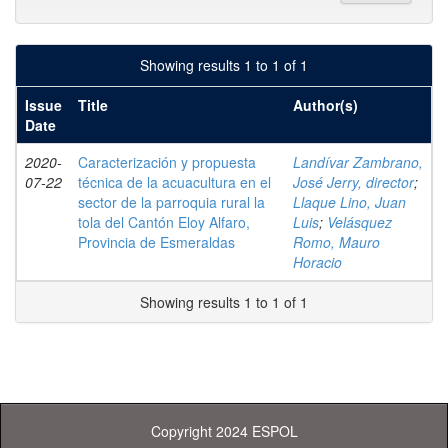
Showing results 1 to 1 of 1
Issue
Title
Author(s)
Date
2020-
Caracterización y propuesta
Landívar Zambrano,
07-22
técnica de la acuacultura en el
José Jerry, director
;
sector de la parroquia rural la
Llaque Lino, Juan
tola del Cantón Eloy Alfaro,
Luis
;
Velásquez
Provincia de Esmeraldas
Romo, Mauro
Horacio
Showing results 1 to 1 of 1
Copyright 2024 ESPOL