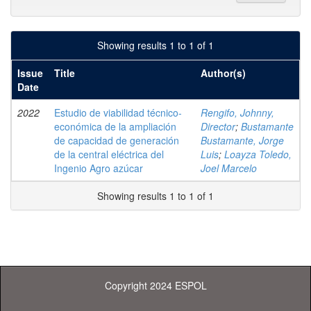
Showing results 1 to 1 of 1
Issue
Title
Author(s)
Date
2022
Estudio de viabilidad técnico-
Rengifo, Johnny,
económica de la ampliación
Director
;
Bustamante
de capacidad de generación
Bustamante, Jorge
de la central eléctrica del
Luis
;
Loayza Toledo,
Ingenio Agro azúcar
Joel Marcelo
Showing results 1 to 1 of 1
Copyright 2024 ESPOL