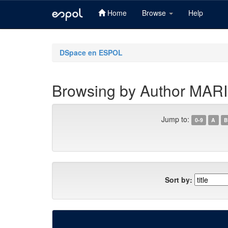
Home
Browse
Help
Skip
navigation
DSpace en ESPOL
Browsing by Author M
Jump to:
0-9
A
B
Sort by: