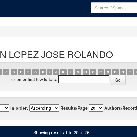
ARIN LOPEZ JOSE ROLANDO
C
D
E
F
G
H
I
J
K
L
M
N
O
P
Q
R
S
T
or enter first few letters:
In order:
Results/Page
Authors/Record
Showing results 1 to 20 of 76