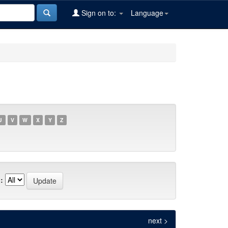
Sign on to:
Language
U
V
W
X
Y
Z
:
next >