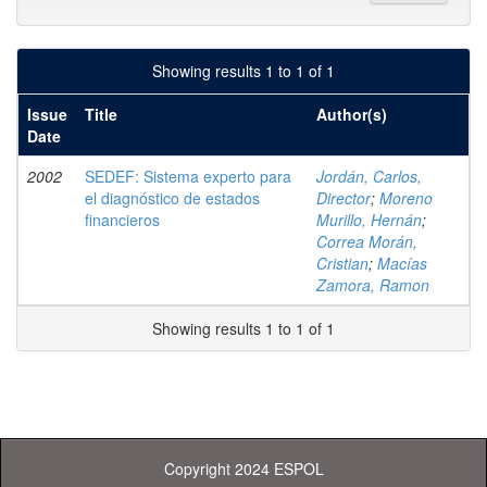
Showing results 1 to 1 of 1
Issue
Title
Author(s)
Date
2002
SEDEF: Sistema experto para
Jordán, Carlos,
el diagnóstico de estados
Director
;
Moreno
financieros
Murillo, Hernán
;
Correa Morán,
Cristian
;
Macías
Zamora, Ramon
Showing results 1 to 1 of 1
Copyright 2024 ESPOL