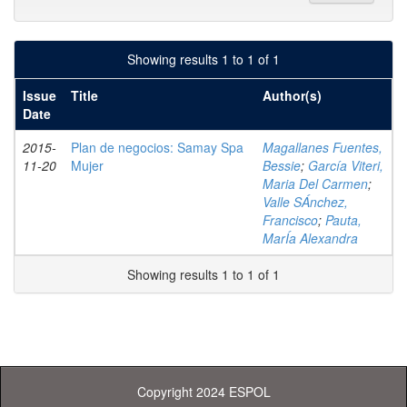
Showing results 1 to 1 of 1
Issue
Title
Author(s)
Date
2015-
Plan de negocios: Samay Spa
Magallanes Fuentes,
11-20
Mujer
Bessie
;
García Viteri,
Maria Del Carmen
;
Valle SÁnchez,
Francisco
;
Pauta,
MarÍa Alexandra
Showing results 1 to 1 of 1
Copyright 2024 ESPOL