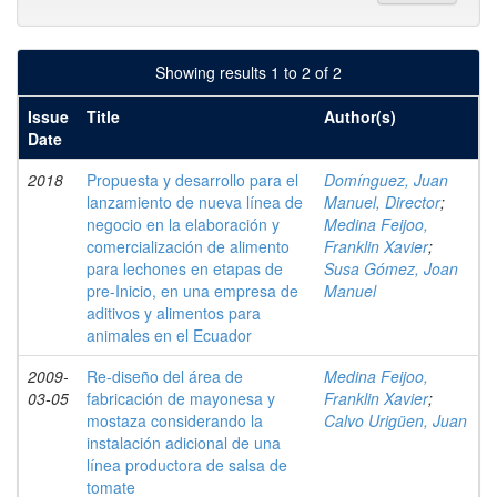
Showing results 1 to 2 of 2
Issue
Title
Author(s)
Date
2018
Propuesta y desarrollo para el
Domínguez, Juan
lanzamiento de nueva línea de
Manuel, Director
;
negocio en la elaboración y
Medina Feijoo,
comercialización de alimento
Franklin Xavier
;
para lechones en etapas de
Susa Gómez, Joan
pre-Inicio, en una empresa de
Manuel
aditivos y alimentos para
animales en el Ecuador
2009-
Re-diseño del área de
Medina Feijoo,
03-05
fabricación de mayonesa y
Franklin Xavier
;
mostaza considerando la
Calvo Urigüen, Juan
instalación adicional de una
línea productora de salsa de
tomate