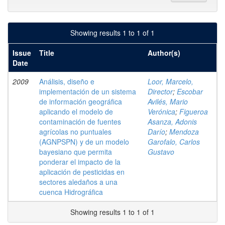
Showing results 1 to 1 of 1
Issue
Title
Author(s)
Date
2009
Análisis, diseño e
Loor, Marcelo,
implementación de un sistema
Director
;
Escobar
de información geográfica
Avilés, Mario
aplicando el modelo de
Verónica
;
Figueroa
contaminación de fuentes
Asanza, Adonis
agrícolas no puntuales
Darío
;
Mendoza
(AGNPSPN) y de un modelo
Garofalo, Carlos
bayesiano que permita
Gustavo
ponderar el impacto de la
aplicación de pesticidas en
sectores aledaños a una
cuenca Hidrográfica
Showing results 1 to 1 of 1