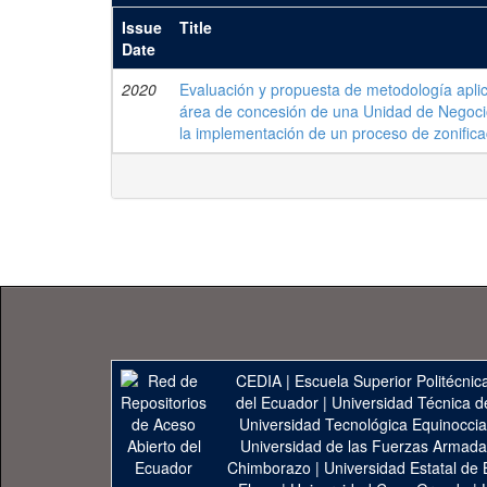
Issue
Title
Date
2020
Evaluación y propuesta de metodología aplica
área de concesión de una Unidad de Negocio
la implementación de un proceso de zonifica
CEDIA
|
Escuela Superior Politécnica
del Ecuador
|
Universidad Técnica d
Universidad Tecnológica Equinoccia
Universidad de las Fuerzas Armad
Chimborazo
|
Universidad Estatal de 