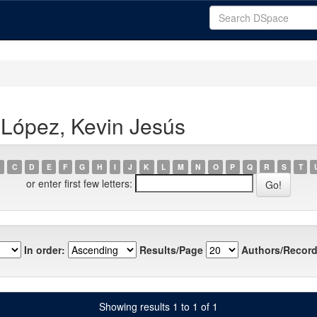
 López, Kevin Jesús
C
D
E
F
G
H
I
J
K
L
M
N
O
P
Q
R
S
T
or enter first few letters:
In order:
Results/Page
Authors/Record
Showing results 1 to 1 of 1