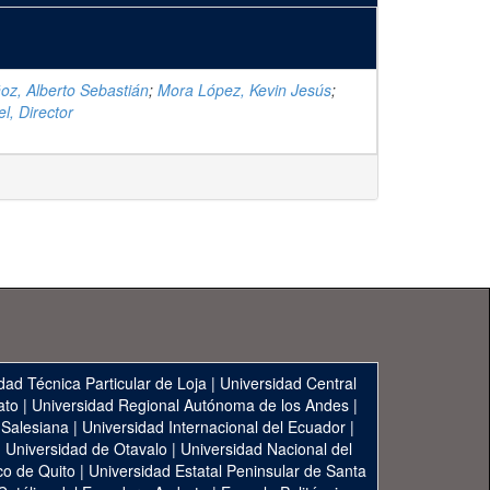
z, Alberto Sebastián
;
Mora López, Kevin Jesús
;
l, Director
dad Técnica Particular de Loja
|
Universidad Central
ato
|
Universidad Regional Autónoma de los Andes
|
 Salesiana
|
Universidad Internacional del Ecuador
|
|
Universidad de Otavalo
|
Universidad Nacional del
co de Quito
|
Universidad Estatal Peninsular de Santa