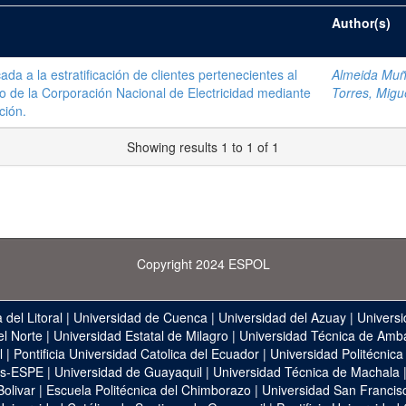
Author(s)
da a la estratificación de clientes pertenecientes al
Almeida Muño
 de la Corporación Nacional de Electricidad mediante
Torres, Migue
ción.
Showing results 1 to 1 of 1
Copyright 2024 ESPOL
 del Litoral
|
Universidad de Cuenca
|
Universidad del Azuay
|
Universi
el Norte
|
Universidad Estatal de Milagro
|
Universidad Técnica de Amb
l
|
Pontificia Universidad Catolica del Ecuador
|
Universidad Politécnica
as-ESPE
|
Universidad de Guayaquil
|
Universidad Técnica de Machala
Bolivar
|
Escuela Politécnica del Chimborazo
|
Universidad San Francis