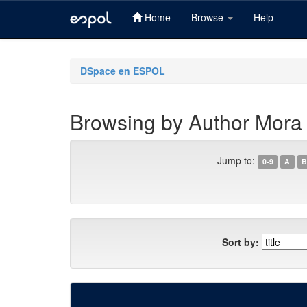
Home
Browse
Help
Skip
navigation
DSpace en ESPOL
Browsing by Author Mora
Jump to:
0-9
A
B
Sort by: