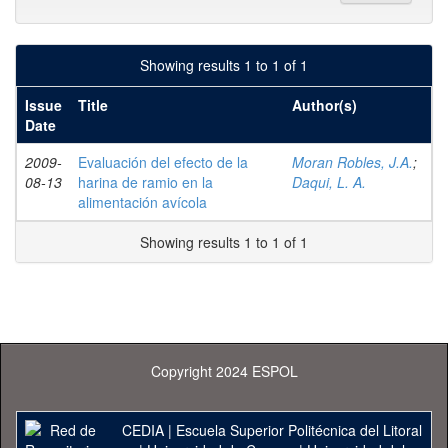
Showing results 1 to 1 of 1
Issue
Title
Author(s)
Date
2009-
Evaluación del efecto de la
Moran Robles, J.A.
;
08-13
harina de ramio en la
Daqui, L. A.
alimentación avícola
Showing results 1 to 1 of 1
Copyright 2024 ESPOL
CEDIA
|
Escuela Superior Politécnica del Litoral