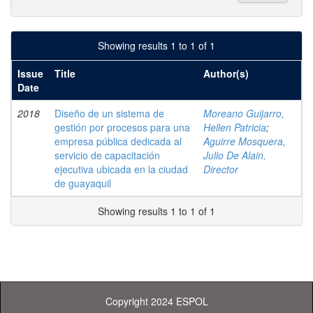
Showing results 1 to 1 of 1
Issue
Title
Author(s)
Date
2018
Diseño de un sistema de
Moreano Guijarro,
gestión por procesos para una
Hellen Patricia
;
empresa pública dedicada al
Aguirre Mosquera,
servicio de capacitación
Julio De Alain,
ejecutiva ubicada en la ciudad
Director
de guayaquil
Showing results 1 to 1 of 1
Copyright 2024 ESPOL