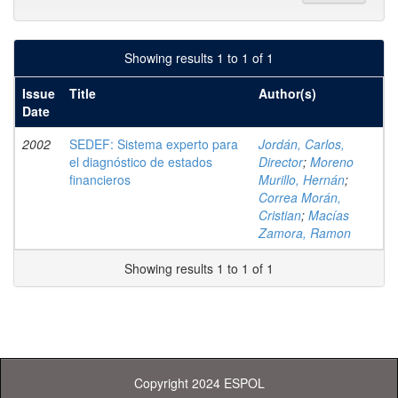
Showing results 1 to 1 of 1
Issue
Title
Author(s)
Date
2002
SEDEF: Sistema experto para
Jordán, Carlos,
el diagnóstico de estados
Director
;
Moreno
financieros
Murillo, Hernán
;
Correa Morán,
Cristian
;
Macías
Zamora, Ramon
Showing results 1 to 1 of 1
Copyright 2024 ESPOL