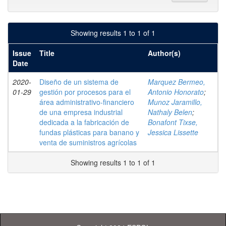
Showing results 1 to 1 of 1
Issue
Title
Author(s)
Date
2020-
Diseño de un sistema de
Marquez Bermeo,
01-29
gestión por procesos para el
Antonio Honorato
;
área administrativo-financiero
Munoz Jaramillo,
de una empresa industrial
Nathaly Belen
;
dedicada a la fabricación de
Bonafont Tixse,
fundas plásticas para banano y
Jessica Lissette
venta de suministros agrícolas
Showing results 1 to 1 of 1