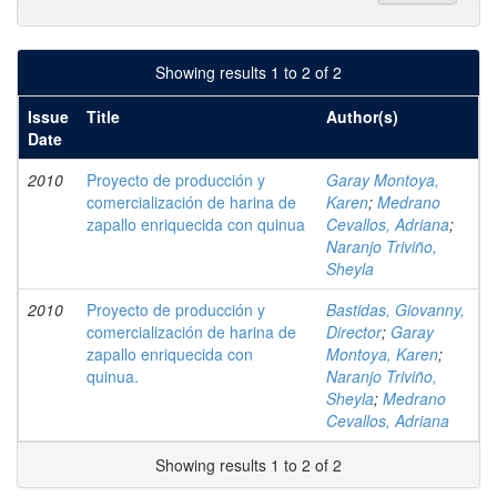
Showing results 1 to 2 of 2
Issue
Title
Author(s)
Date
2010
Proyecto de producción y
Garay Montoya,
comercialización de harina de
Karen
;
Medrano
zapallo enriquecida con quinua
Cevallos, Adriana
;
Naranjo Triviño,
Sheyla
2010
Proyecto de producción y
Bastidas, Giovanny,
comercialización de harina de
Director
;
Garay
zapallo enriquecida con
Montoya, Karen
;
quinua.
Naranjo Triviño,
Sheyla
;
Medrano
Cevallos, Adriana
Showing results 1 to 2 of 2