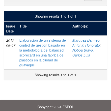
Showing results 1 to 1 of 1
Issue
Title
Author(s)
Date
2017-
Elaboración de un sistema de
Marquez Bermeo,
08-07
control de gestión basado en
Antonio Honorato
;
la metodología del balanced
Noboa Bravo,
scorecard en una fábrica de
Carlos Luis
plásticos en la ciudad de
guayaquil
Showing results 1 to 1 of 1
Copyright 2024 ESPOL