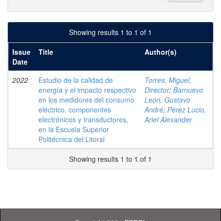
Showing results 1 to 1 of 1
Issue
Title
Author(s)
Date
2022
Estudio de la calidad de
Torres, Miguel,
energía y el impacto respectivo
Director
;
Barnuevo
en los medidores del consumo
León, Gustavo
eléctrico, componentes
André
;
Pérez Lucio,
electrónicos y transductores,
Ariel Alexander
en la Escuela Superior
Politécnica del Litoral
Showing results 1 to 1 of 1