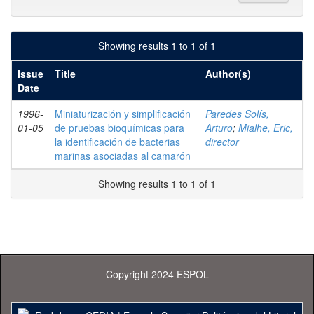
Showing results 1 to 1 of 1
Issue
Title
Author(s)
Date
1996-
Miniaturización y simplificación
Paredes Solís,
01-05
de pruebas bioquímicas para
Arturo
;
Mialhe, Eric,
la identificación de bacterias
director
marinas asociadas al camarón
Showing results 1 to 1 of 1
Copyright 2024 ESPOL