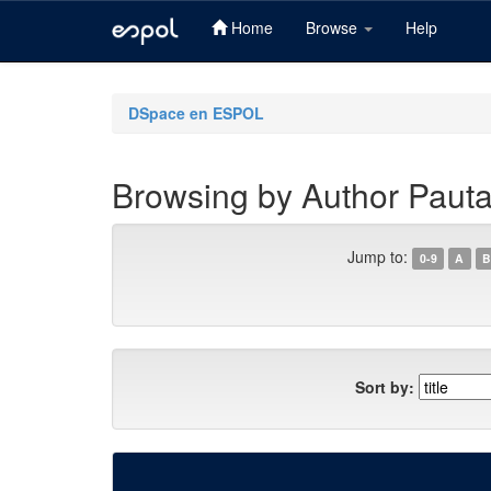
Home
Browse
Help
Skip
navigation
DSpace en ESPOL
Browsing by Author Pauta
Jump to:
0-9
A
B
Sort by: