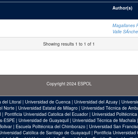
Author(s)
Magallanes F
Valle SÁnche
Showing results 1 to 1 of 1
Copyright 2024 ESPOL
 del Litoral
|
Universidad de Cuenca
|
Universidad del Azuay
|
Universi
el Norte
|
Universidad Estatal de Milagro
|
Universidad Técnica de Amb
l
|
Pontificia Universidad Catolica del Ecuador
|
Universidad Politécnica
as-ESPE
|
Universidad de Guayaquil
|
Universidad Técnica de Machala
Bolivar
|
Escuela Politécnica del Chimborazo
|
Universidad San Francis
Universidad Católica de Santiago de Guayaquil
|
Pontificia Universidad