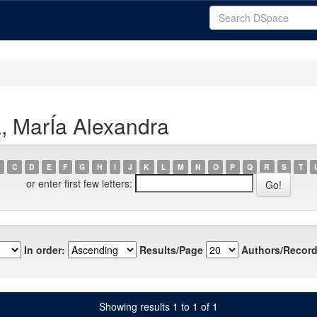
, MarÍa Alexandra
C
D
E
F
G
H
I
J
K
L
M
N
O
P
Q
R
S
T
or enter first few letters:
In order:
Results/Page
Authors/Record
Showing results 1 to 1 of 1