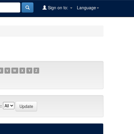
Sign on to:
Language
U
V
W
X
Y
Z
: