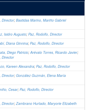
, Director
;
Bastidas Marino, Mariño Gabriel
, Isidro Augusto
;
Paz, Rodolfo, Director
bí, Diana Ginnina
;
Paz, Rodolfo, Director
ta, Diego Patricio
;
Arévalo Torres, Ricardo Javier
;
, Director
ozo, Kareen Alexandra
;
Paz, Rodolfo, Director
, Director
;
González Guzmán, Elena María
iño, Cesar
;
Paz, Rodolfo, Director
, Director
;
Zambrano Hurtado, Maryorie Elizabeth