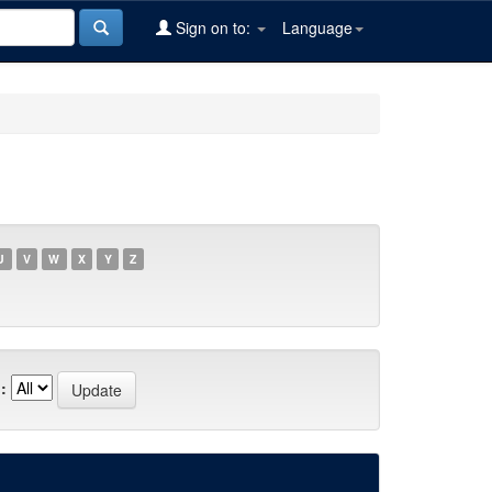
Sign on to:
Language
U
V
W
X
Y
Z
: