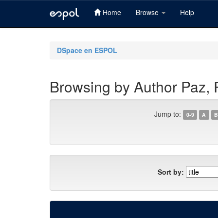
Home
Browse
Help
Skip
navigation
DSpace en ESPOL
Browsing by Author Paz, R
Jump to:
0-9
A
B
Sort by: