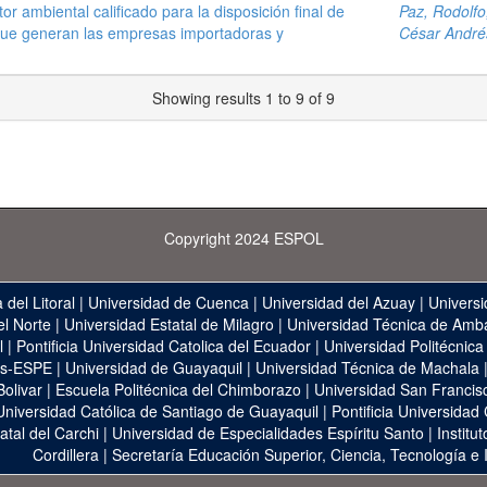
r ambiental calificado para la disposición final de
Paz, Rodolfo
 que generan las empresas importadoras y
César André
Showing results 1 to 9 of 9
Copyright 2024 ESPOL
 del Litoral
|
Universidad de Cuenca
|
Universidad del Azuay
|
Universi
el Norte
|
Universidad Estatal de Milagro
|
Universidad Técnica de Amb
l
|
Pontificia Universidad Catolica del Ecuador
|
Universidad Politécnica
as-ESPE
|
Universidad de Guayaquil
|
Universidad Técnica de Machala
Bolivar
|
Escuela Politécnica del Chimborazo
|
Universidad San Francis
Universidad Católica de Santiago de Guayaquil
|
Pontificia Universidad
atal del Carchi
|
Universidad de Especialidades Espíritu Santo
|
Institu
Cordillera
|
Secretaría Educación Superior, Ciencia, Tecnología e