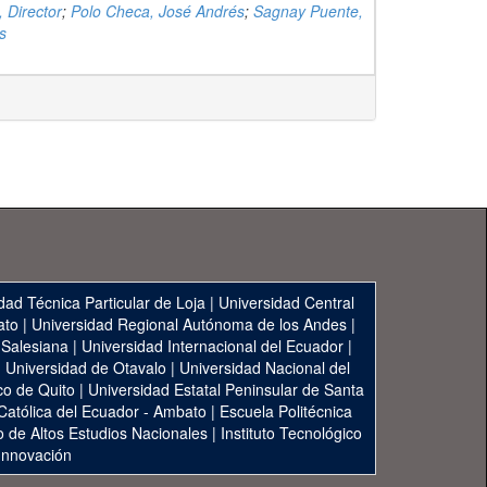
, Director
;
Polo Checa, José Andrés
;
Sagnay Puente,
s
dad Técnica Particular de Loja
|
Universidad Central
ato
|
Universidad Regional Autónoma de los Andes
|
 Salesiana
|
Universidad Internacional del Ecuador
|
|
Universidad de Otavalo
|
Universidad Nacional del
co de Quito
|
Universidad Estatal Peninsular de Santa
 Católica del Ecuador - Ambato
|
Escuela Politécnica
to de Altos Estudios Nacionales
|
Instituto Tecnológico
 Innovación