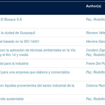
Author(s)
s El Bosque S.A.
Paz, Rodolfo
n la ciudad de Guayaquil
Romero Vélez
tal basado en la ISO 14001
Herrera Gara
on la aplicación de técnicas ambientales en la Vía
Cordero Zapa
y el Km 10 y medio
Paz, Rodolfo
l para la Industria
Freire Del P
l para una empresa que elabora y comercializa
Paz, Rodolfo
n liquidas provenientes del sector industrial de la
Coloma Pazm
rollo sustentable
Paz, Rodolfo