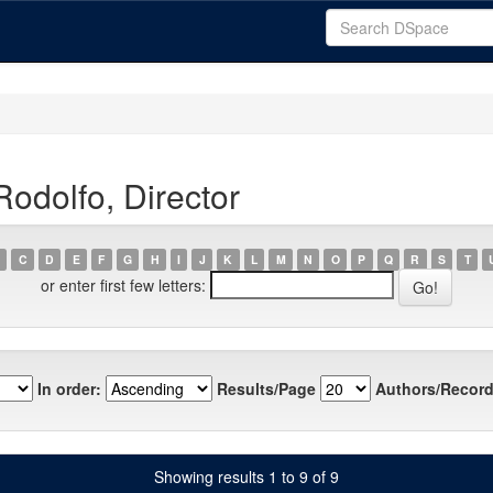
odolfo, Director
C
D
E
F
G
H
I
J
K
L
M
N
O
P
Q
R
S
T
or enter first few letters:
In order:
Results/Page
Authors/Record
Showing results 1 to 9 of 9