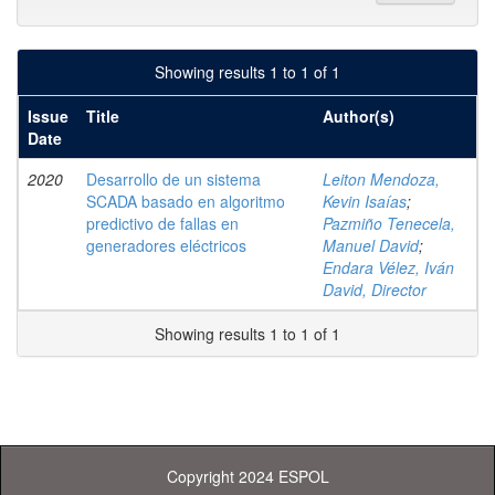
Showing results 1 to 1 of 1
Issue
Title
Author(s)
Date
2020
Desarrollo de un sistema
Leiton Mendoza,
SCADA basado en algoritmo
Kevin Isaías
;
predictivo de fallas en
Pazmiño Tenecela,
generadores eléctricos
Manuel David
;
Endara Vélez, Iván
David, Director
Showing results 1 to 1 of 1
Copyright 2024 ESPOL