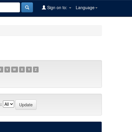
Sign on to:
Language
U
V
W
X
Y
Z
: