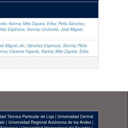
rdo, Karina
;
Mite Zapata, Erika
;
Peña Sánchez,
hez Espinoza, Sonnia
;
Uruñuela, José Miguel,
é Miguel. dir.
;
Sánchez Espinoza, Sonnia
;
Peña
orma
;
Cáceres Fajardo, Karina
;
Mite Zapata, Erika
dad Técnica Particular de Loja
|
Universidad Central
ato
|
Universidad Regional Autónoma de los Andes
|
 Salesiana
|
Universidad Internacional del Ecuador
|