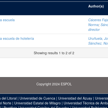
Author(s)
na escuela
Cáceres Faja
Norma
;
Sánc
director
a escuela de hotelería
Uruñuela, Jos
Sánchez, N
Showing results 1 to 2 of 2
Copyright 2024 ESPOL
 del Litoral
|
Universidad de Cuenca
|
Universidad del Azuay
|
Universi
el Norte
|
Universidad Estatal de Milagro
|
Universidad Técnica de Amb
l
|
Pontificia Universidad Catolica del Ecuador
|
Universidad Politécnica