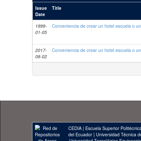
Issue
Title
Date
1999-
Conveniencia de crear un hotel escuela o u
01-05
2017-
Conveniencia de crear un hotel escuela o un
08-02
CEDIA
|
Escuela Superior Politécnica
del Ecuador
|
Universidad Técnica d
Universidad Tecnológica Equinoccia