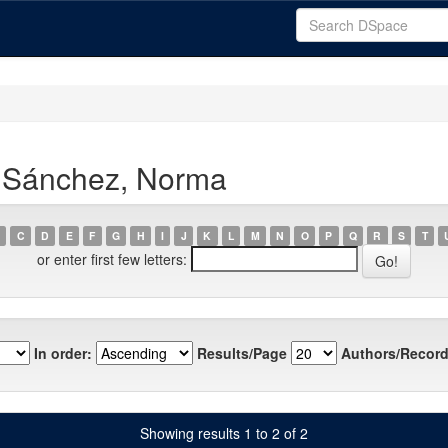
a Sánchez, Norma
C
D
E
F
G
H
I
J
K
L
M
N
O
P
Q
R
S
T
or enter first few letters:
In order:
Results/Page
Authors/Record
Showing results 1 to 2 of 2