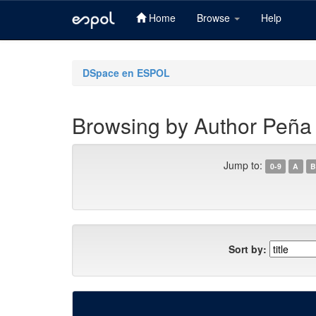
Home
Browse
Help
Skip
navigation
DSpace en ESPOL
Browsing by Author Peñ
Jump to:
0-9
A
B
Sort by: