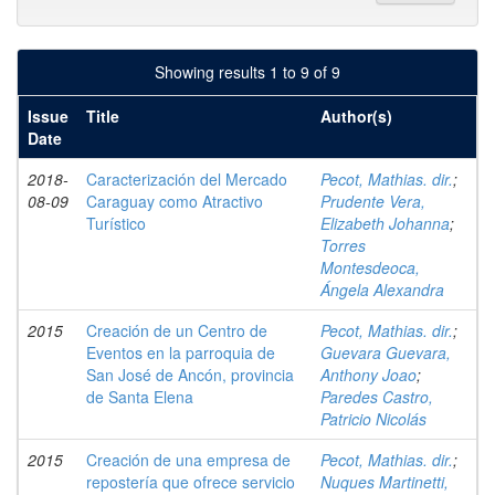
Showing results 1 to 9 of 9
Issue
Title
Author(s)
Date
2018-
Caracterización del Mercado
Pecot, Mathias. dir.
;
08-09
Caraguay como Atractivo
Prudente Vera,
Turístico
Elizabeth Johanna
;
Torres
Montesdeoca,
Ángela Alexandra
2015
Creación de un Centro de
Pecot, Mathias. dir.
;
Eventos en la parroquia de
Guevara Guevara,
San José de Ancón, provincia
Anthony Joao
;
de Santa Elena
Paredes Castro,
Patricio Nicolás
2015
Creación de una empresa de
Pecot, Mathias. dir.
;
repostería que ofrece servicio
Nuques Martinetti,