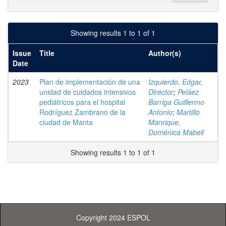
Showing results 1 to 1 of 1
Issue
Title
Author(s)
Date
2023
Plan de implementación de una
Izquierdo, Edgar,
unidad de cuidados intensivos
Director
;
Peláez
pediátricos para el hospital
Barriga Guillermo
Rodríguez Zambrano de la
Antonio
;
Martillo
ciudad de Manta
Manrique,
Doménica Mabell
Showing results 1 to 1 of 1
Copyright 2024 ESPOL