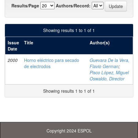
Results/Page
Authors/Record:
Showing results 1 to 1 of 1
Issue
Title
Author(s)
Date
2000
Horno eléctrico para secado
Guevara De la Vera,
de electrodos
Flavio German
;
Pisco López, Miguel
Oswaldo, Director
Showing results 1 to 1 of 1
Copyright 2024 ESPOL