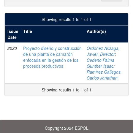
Showing results 1 to 1 of 1
Issue
Title
Author(s)
Date
2023
Proyecto diseño y construcción
Ordoñez Arizaga,
de una planta de camarón
Javier, Director
;
enfocada en la gestión de los
Cedeño Palma
procesos productivos
Gunther Isaac
;
Ramírez Gallegos,
Carlos Jonathan
Showing results 1 to 1 of 1
Copyright 2024 ESPOL