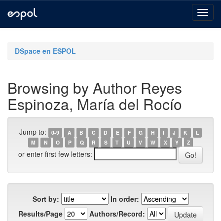
Skip
navigation
DSpace en ESPOL
Browsing by Author Reyes
Espinoza, María del Rocío
Jump to:
0-9
A
B
C
D
E
F
G
H
I
J
K
L
M
N
O
P
Q
R
S
T
U
V
W
X
Y
Z
or enter first few letters:
Sort by:
In order:
Results/Page
Authors/Record: