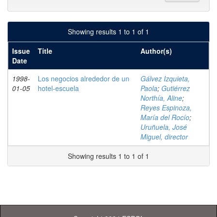
Showing results 1 to 1 of 1
Issue
Title
Author(s)
Date
1998-
Los negocios alrededor de un
Gálvez Izquieta,
01-05
hotel-escuela
Paola
;
Gutiérrez
Northía, Aline
;
Reyes Espinoza,
María del Rocío
;
Uruñuela, José
Miguel, director
Showing results 1 to 1 of 1