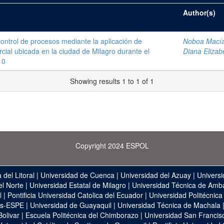
Author(s)
ontrol de procesos mediante la aplicación de
Noboa Macía
ial ubicada en la ciudad de Milagro durante el
Diana Elizab
10
Showing results 1 to 1 of 1
Copyright 2024 ESPOL
 del Litoral
|
Universidad de Cuenca
|
Universidad del Azuay
|
Universi
el Norte
|
Universidad Estatal de Milagro
|
Universidad Técnica de Amb
l
|
Pontificia Universidad Catolica del Ecuador
|
Universidad Politécnica
as-ESPE
|
Universidad de Guayaquil
|
Universidad Técnica de Machala
Bolivar
|
Escuela Politécnica del Chimborazo
|
Universidad San Francis