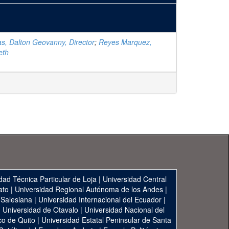
s, Dalton Geovanny, Director
;
Reyes Marquez,
eth
dad Técnica Particular de Loja
|
Universidad Central
ato
|
Universidad Regional Autónoma de los Andes
|
 Salesiana
|
Universidad Internacional del Ecuador
|
|
Universidad de Otavalo
|
Universidad Nacional del
co de Quito
|
Universidad Estatal Peninsular de Santa