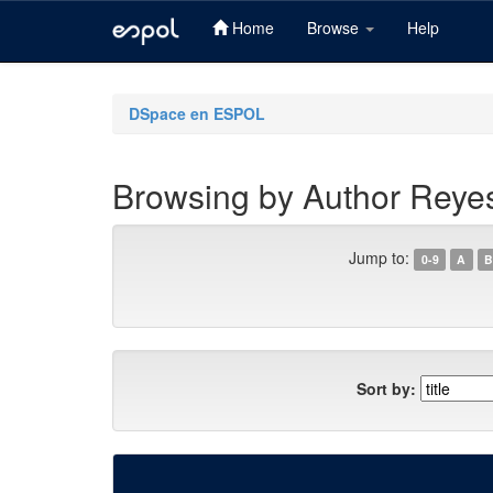
Home
Browse
Help
Skip
navigation
DSpace en ESPOL
Browsing by Author Reye
Jump to:
0-9
A
B
Sort by: