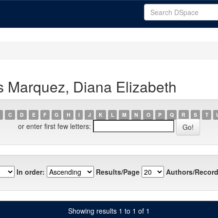
s Marquez, Diana Elizabeth
C
D
E
F
G
H
I
J
K
L
M
N
O
P
Q
R
S
T
or enter first few letters:
In order:
Results/Page
Authors/Record
Showing results 1 to 1 of 1