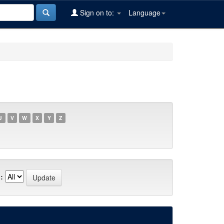
Sign on to:
Language
U
V
W
X
Y
Z
: