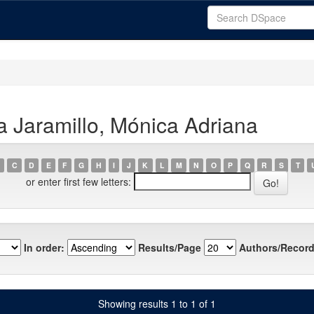
a Jaramillo, Mónica Adriana
C
D
E
F
G
H
I
J
K
L
M
N
O
P
Q
R
S
T
or enter first few letters:
In order:
Results/Page
Authors/Record
Showing results 1 to 1 of 1