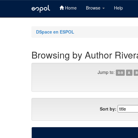
Home
Browse
Help
Skip
navigation
DSpace en ESPOL
Browsing by Author River
Jump to:
0-9
A
B
Sort by: