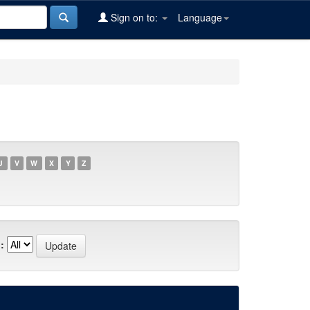
Sign on to:
Language
U
V
W
X
Y
Z
: