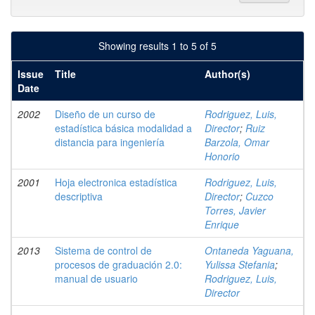
Showing results 1 to 5 of 5
Issue
Title
Author(s)
Date
2002
Diseño de un curso de
Rodriguez, Luis,
estadística básica modalidad a
Director
;
Ruiz
distancia para ingeniería
Barzola, Omar
Honorio
2001
Hoja electronica estadística
Rodriguez, Luis,
descriptiva
Director
;
Cuzco
Torres, Javier
Enrique
2013
Sistema de control de
Ontaneda Yaguana,
procesos de graduación 2.0:
Yulissa Stefania
;
manual de usuario
Rodriguez, Luis,
Director