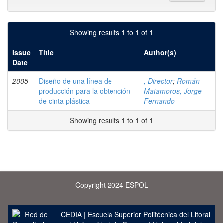
Showing results 1 to 1 of 1
Issue
Title
Author(s)
Date
2005
Diseño de una línea de
, Director
;
Román
producción para la obtención
Matamoros, Jorge
de cinta plástica
Fernando
Showing results 1 to 1 of 1
Copyright 2024 ESPOL
CEDIA
|
Escuela Superior Politécnica del Litoral