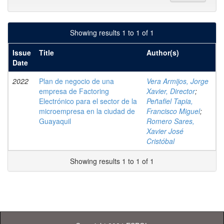
Showing results 1 to 1 of 1
Issue
Title
Author(s)
Date
2022
Plan de negocio de una
Vera Armijos, Jorge
empresa de Factoring
Xavier, Director
;
Electrónico para el sector de la
Peñafiel Tapia,
microempresa en la ciudad de
Francisco Miguel
;
Guayaquil
Romero Sares,
Xavier José
Cristóbal
Showing results 1 to 1 of 1