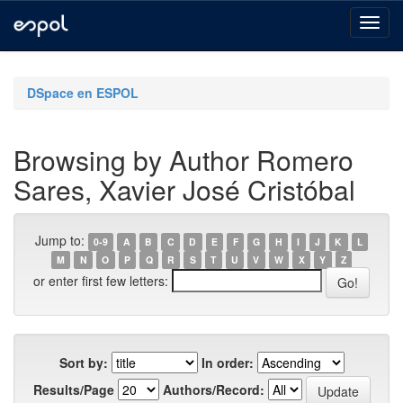
Skip
navigation
DSpace en ESPOL
Browsing by Author Romero
Sares, Xavier José Cristóbal
Jump to:
0-9
A
B
C
D
E
F
G
H
I
J
K
L
M
N
O
P
Q
R
S
T
U
V
W
X
Y
Z
or enter first few letters:
Sort by:
In order:
Results/Page
Authors/Record: