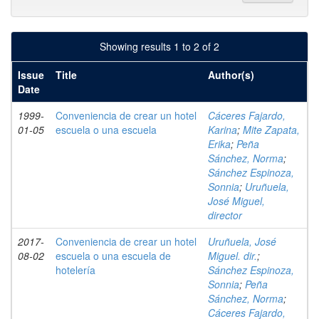
Showing results 1 to 2 of 2
Issue
Title
Author(s)
Date
1999-
Conveniencia de crear un hotel
Cáceres Fajardo,
01-05
escuela o una escuela
Karina
;
Mite Zapata,
Erika
;
Peña
Sánchez, Norma
;
Sánchez Espinoza,
Sonnia
;
Uruñuela,
José Miguel,
director
2017-
Conveniencia de crear un hotel
Uruñuela, José
08-02
escuela o una escuela de
Miguel. dir.
;
hotelería
Sánchez Espinoza,
Sonnia
;
Peña
Sánchez, Norma
;
Cáceres Fajardo,