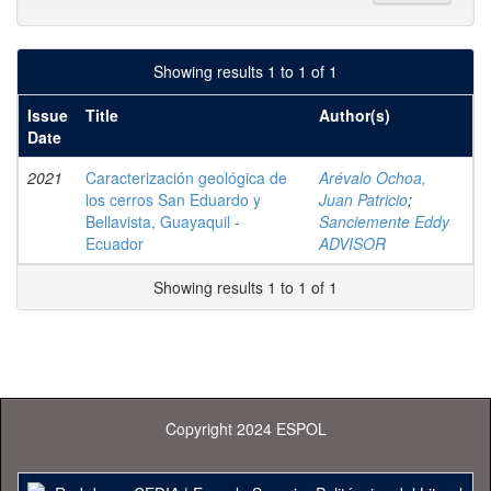
Showing results 1 to 1 of 1
Issue
Title
Author(s)
Date
2021
Caracterización geológica de
Arévalo Ochoa,
los cerros San Eduardo y
Juan Patricio
;
Bellavista, Guayaquil -
Sanciemente Eddy
Ecuador
ADVISOR
Showing results 1 to 1 of 1
Copyright 2024 ESPOL