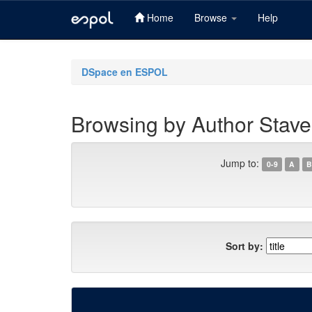
Home
Browse
Help
Skip
navigation
DSpace en ESPOL
Browsing by Author Stave
Jump to:
0-9
A
B
Sort by: