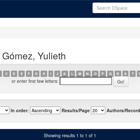
 Gómez, Yulieth
C
D
E
F
G
H
I
J
K
L
M
N
O
P
Q
R
S
T
or enter first few letters:
In order:
Results/Page
Authors/Record
Showing results 1 to 1 of 1