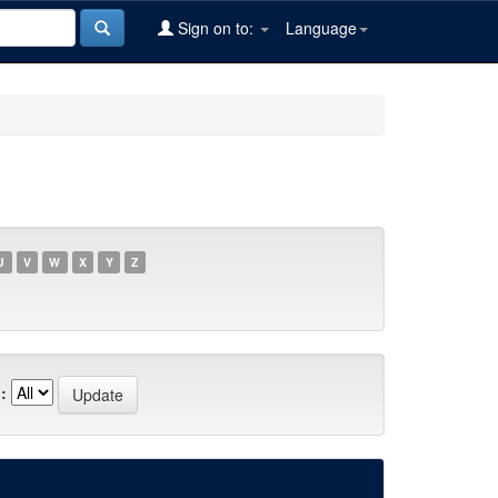
Sign on to:
Language
U
V
W
X
Y
Z
: