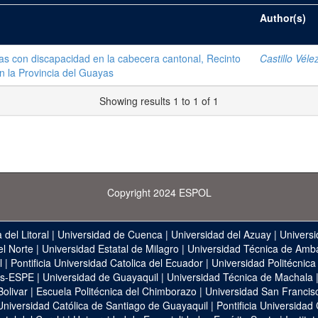
Author(s)
as con discapacidad en la cabecera cantonal, Recinto
Castillo Véle
en la Provincia del Guayas
Showing results 1 to 1 of 1
Copyright 2024 ESPOL
 del Litoral
|
Universidad de Cuenca
|
Universidad del Azuay
|
Universi
el Norte
|
Universidad Estatal de Milagro
|
Universidad Técnica de Amb
l
|
Pontificia Universidad Catolica del Ecuador
|
Universidad Politécnica
as-ESPE
|
Universidad de Guayaquil
|
Universidad Técnica de Machala
Bolivar
|
Escuela Politécnica del Chimborazo
|
Universidad San Francis
Universidad Católica de Santiago de Guayaquil
|
Pontificia Universidad