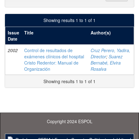
Showing results 1 to 1 of 1
Issue
Title
Author(s)
Date
2002
Control de resultados de
Cruz Perero, Yadira,
exámenes clínicos del hospital
Director
;
Suarez
Cristo Redentor: Manual de
Bernabé, Elvira
Organización
Rosalva
Showing results 1 to 1 of 1
Copyright 2024 ESPOL