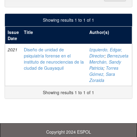
Showing results 1 to 1 of 1
Issue
Title
Author(s)
Date
2021
Diseño de unidad de
Izquierdo, Edgar,
psiquiatría forense en el
Director
;
Berrezueta
instituto de neurociencias de la
Merchán, Sandy
ciudad de Guayaquil
Patricia
;
Torres
Gómez, Sara
Zoraida
Showing results 1 to 1 of 1
Copyright 2024 ESPOL