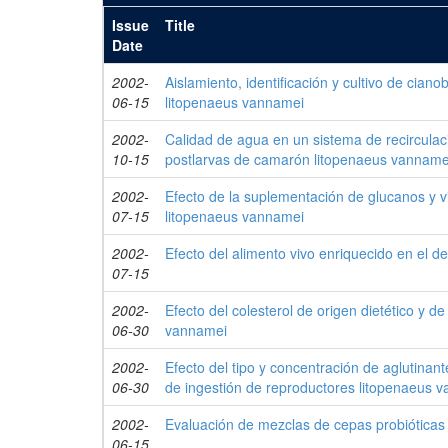
Issue
Title
Date
2002-
Aislamiento, identificación y cultivo de cian
06-15
litopenaeus vannamei
2002-
Calidad de agua en un sistema de recirculaci
10-15
postlarvas de camarón litopenaeus vanname
2002-
Efecto de la suplementación de glucanos y v
07-15
litopenaeus vannamei
2002-
Efecto del alimento vivo enriquecido en el de
07-15
2002-
Efecto del colesterol de origen dietético y 
06-30
vannamei
2002-
Efecto del tipo y concentración de aglutinant
06-30
de ingestión de reproductores litopenaeus 
2002-
Evaluación de mezclas de cepas probióticas
06-15