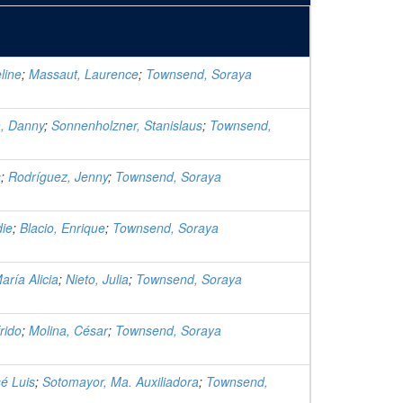
line
;
Massaut, Laurence
;
Townsend, Soraya
a, Danny
;
Sonnenholzner, Stanislaus
;
Townsend,
s
;
Rodríguez, Jenny
;
Townsend, Soraya
die
;
Blacio, Enrique
;
Townsend, Soraya
ría Alicia
;
Nieto, Julia
;
Townsend, Soraya
frido
;
Molina, César
;
Townsend, Soraya
sé Luis
;
Sotomayor, Ma. Auxiliadora
;
Townsend,