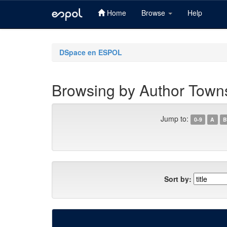
Home
Browse
Help
Skip
navigation
DSpace en ESPOL
Browsing by Author Town
Jump to:
0-9
A
B
Sort by: