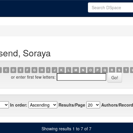
send, Soraya
C
D
E
F
G
H
I
J
K
L
M
N
O
P
Q
R
S
T
or enter first few letters:
In order:
Results/Page
Authors/Record
Showing results 1 to 7 of 7