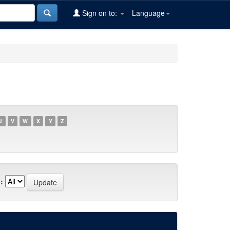
Sign on to:
Language
U
V
W
X
Y
Z
: