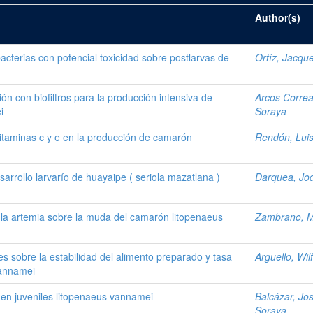
Author(s)
obacterias con potencial toxicidad sobre postlarvas de
Ortíz, Jacque
ón con biofiltros para la producción intensiva de
Arcos Corre
i
Soraya
itaminas c y e en la producción de camarón
Rendón, Lui
sarrollo larvarío de huayaipe ( seriola mazatlana )
Darquea, Jo
de la artemia sobre la muda del camarón litopenaeus
Zambrano, Ma
es sobre la estabilidad del alimento preparado y tasa
Arguello, Wil
vannamei
 en juveniles litopenaeus vannamei
Balcázar, Jo
Soraya