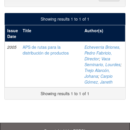
Showing results 1 to 1 of 1
Issue
Title
Author(s)
Date
2005
APS de rutas para la
Echeverria Briones,
distribución de productos
Pedro Fabricio,
Director
;
Vaca
Seminario, Lourdes
;
Trejo Alarcón,
Johana
;
Carpio
Gómez, Janeth
Showing results 1 to 1 of 1