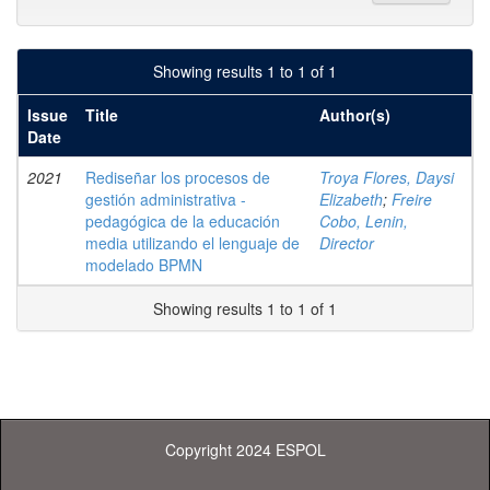
Showing results 1 to 1 of 1
Issue
Title
Author(s)
Date
2021
Rediseñar los procesos de
Troya Flores, Daysi
gestión administrativa -
Elizabeth
;
Freire
pedagógica de la educación
Cobo, Lenin,
media utilizando el lenguaje de
Director
modelado BPMN
Showing results 1 to 1 of 1
Copyright 2024 ESPOL