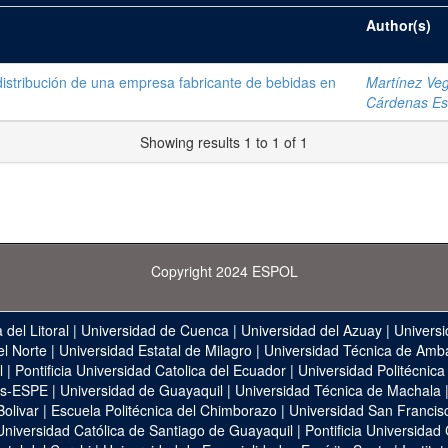
Author(s)
 distribución de una empresa fabricante de bebidas en
Martínez Veg
Cárdenas Esc
Showing results 1 to 1 of 1
Copyright 2024 ESPOL
 del Litoral
|
Universidad de Cuenca
|
Universidad del Azuay
|
Universi
el Norte
|
Universidad Estatal de Milagro
|
Universidad Técnica de Amb
l
|
Pontificia Universidad Catolica del Ecuador
|
Universidad Politécnica
as-ESPE
|
Universidad de Guayaquil
|
Universidad Técnica de Machala
Bolivar
|
Escuela Politécnica del Chimborazo
|
Universidad San Francis
Universidad Católica de Santiago de Guayaquil
|
Pontificia Universidad