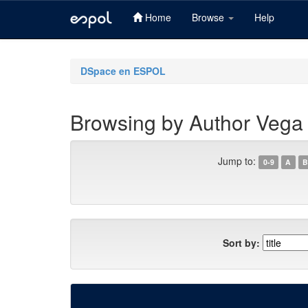
Home
Browse
Help
Skip
navigation
DSpace en ESPOL
Browsing by Author Vega
Jump to:
0-9
A
B
Sort by: