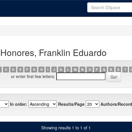
 Honores, Franklin Eduardo
C
D
E
F
G
H
I
J
K
L
M
N
O
P
Q
R
S
T
or enter first few letters:
In order:
Results/Page
Authors/Record
Showing results 1 to 1 of 1