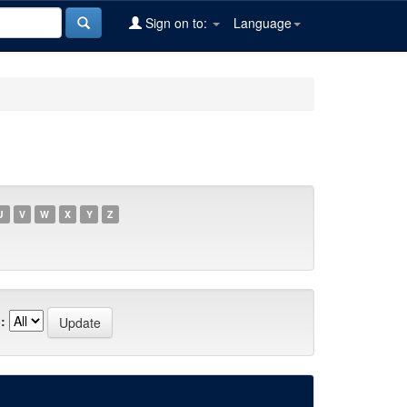
Sign on to:
Language
U
V
W
X
Y
Z
: