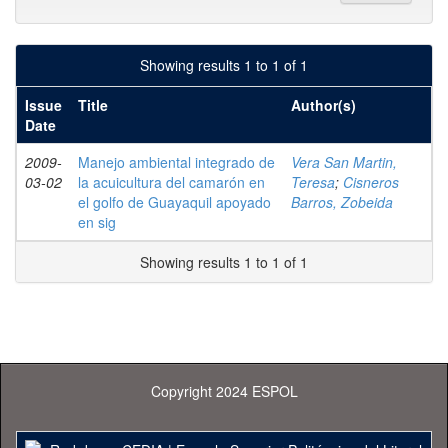
Showing results 1 to 1 of 1
Issue
Title
Author(s)
Date
2009-
Manejo ambiental integrado de
Vera San Martin,
03-02
la acuicultura del camarón en
Teresa
;
Cisneros
el golfo de Guayaquil apoyado
Barros, Zobeida
en sig
Showing results 1 to 1 of 1
Copyright 2024 ESPOL