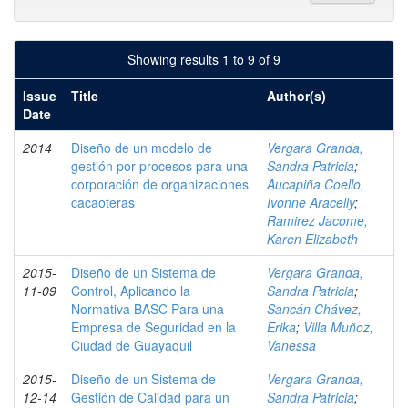
Showing results 1 to 9 of 9
Issue
Title
Author(s)
Date
2014
Diseño de un modelo de
Vergara Granda,
gestión por procesos para una
Sandra Patricia
;
corporación de organizaciones
Aucapiña Coello,
cacaoteras
Ivonne Aracelly
;
Ramirez Jacome,
Karen Elizabeth
2015-
Diseño de un Sistema de
Vergara Granda,
11-09
Control, Aplicando la
Sandra Patricia
;
Normativa BASC Para una
Sancán Chávez,
Empresa de Seguridad en la
Erika
;
Villa Muñoz,
Ciudad de Guayaquil
Vanessa
2015-
Diseño de un Sistema de
Vergara Granda,
12-14
Gestión de Calidad para un
Sandra Patricia
;